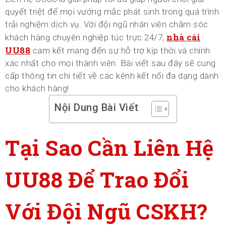
quyết triệt để mọi vướng mắc phát sinh trong quá trình
trải nghiệm dịch vụ. Với đội ngũ nhân viên chăm sóc
nhà cái
khách hàng chuyên nghiệp túc trực 24/7,
UU88
cam kết mang đến sự hỗ trợ kịp thời và chính
xác nhất cho mọi thành viên. Bài viết sau đây sẽ cung
cấp thông tin chi tiết về các kênh kết nối đa dạng dành
cho khách hàng!
Nội Dung Bài Viết
Tại Sao Cần Liên Hệ
UU88 Để Trao Đổi
Với Đội Ngũ CSKH?