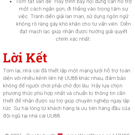
Tóm tắt vấn đề: Hãy trình bày nội dung cần hỗ trợ
một cách ngắn gọn, đi thẳng vào trọng tâm sự
việc. Tránh diễn giải lan man, sử dụng ngôn ngữ
không rõ ràng gây khó khăn cho tư vấn viên. Diễn
đạt mạch lạc giúp nhận được hướng giải quyết
chính xác nhất.
Lời Kết
Tóm lại, nhà cái đã thiết lập một mạng lưới hỗ trợ toàn
diện với nhiều kênh liên hệ UU88 khác nhau, đảm bảo
không để người chơi phải chờ đợi lâu. Hãy lựa chọn
phương thức phù hợp nhất và chuẩn bị thông tin cần
thiết để nhận được sự trợ giúp chuyên nghiệp ngay lập
tức. Sự hài lòng từ khách hàng là ưu tiên hàng đầu của
đội ngũ tại nhà cái UU88.