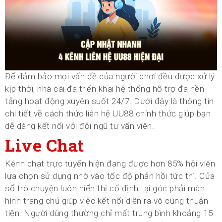
Để đảm bảo mọi vấn đề của người chơi đều được xử lý
kịp thời, nhà cái đã triển khai hệ thống hỗ trợ đa nền
tảng hoạt động xuyên suốt 24/7. Dưới đây là thông tin
chi tiết về cách thức liên hệ UU88 chính thức giúp bạn
dễ dàng kết nối với đội ngũ tư vấn viên.
Live Chat
Kênh chat trực tuyến hiện đang được hơn 85% hội viên
lựa chọn sử dụng nhờ vào tốc độ phản hồi tức thì. Cửa
sổ trò chuyện luôn hiển thị cố định tại góc phải màn
hình trang chủ giúp việc kết nối diễn ra vô cùng thuận
tiện. Người dùng thường chỉ mất trung bình khoảng 15