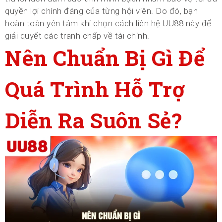
quyền lợi chính đáng của từng hội viên. Do đó, bạn
hoàn toàn yên tâm khi chọn cách liên hệ UU88 này để
giải quyết các tranh chấp về tài chính.
Nên Chuẩn Bị Gì Để
Quá Trình Hỗ Trợ
Diễn Ra Suôn Sẻ?