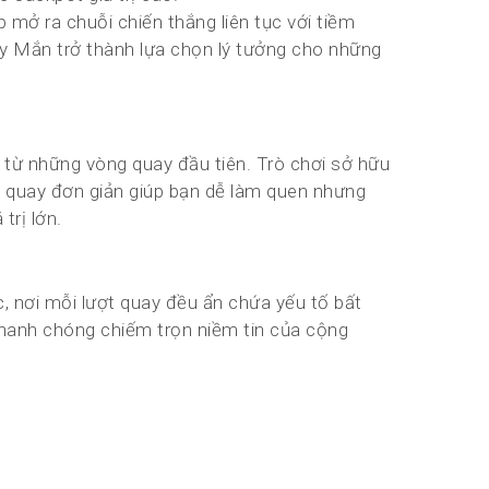
 mở ra chuỗi chiến thắng liên tục với tiềm
May Mắn trở thành lựa chọn lý tưởng cho những
 từ những vòng quay đầu tiên. Trò chơi sở hữu
ế quay đơn giản giúp bạn dễ làm quen nhưng
trị lớn.
 nơi mỗi lượt quay đều ẩn chứa yếu tố bất
nhanh chóng chiếm trọn niềm tin của cộng