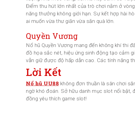
Điểm thu hút lớn nhất của trò chơi nằm ở vòng 
năng thưởng không giới hạn. Sự kết hợp hài hò
ai muốn vừa thư giãn vừa săn quà lớn.
Quyền Vương
Nổ hũ Quyền Vương mang đến không khí thi đấu
đồ họa sắc nét, hiệu ứng sinh động tạo cảm g
vẫn giữ được độ hấp dẫn cao. Các tính năng thư
Lời Kết
Nổ hũ UU88
không đơn thuần là sân chơi să
ngờ khó đoán. Sở hữu danh mục slot nổi bật, 
đồng yêu thích game slot!