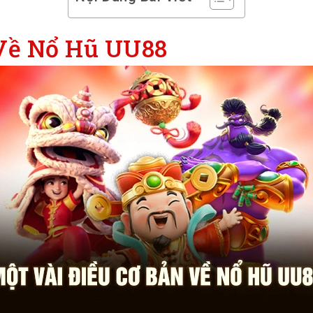
 Về Nổ Hũ UU88