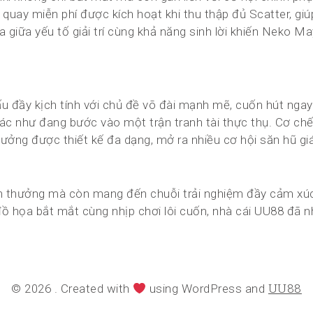
quay miễn phí được kích hoạt khi thu thập đủ Scatter, giúp
a giữa yếu tố giải trí cùng khả năng sinh lời khiến Neko 
 đầy kịch tính với chủ đề võ đài mạnh mẽ, cuốn hút ngay
iác như đang bước vào một trận tranh tài thực thụ. Cơ ch
ởng được thiết kế đa dạng, mở ra nhiều cơ hội săn hũ giá 
n thưởng mà còn mang đến chuỗi trải nghiệm đầy cảm xúc,
đồ họa bắt mắt cùng nhịp chơi lôi cuốn, nhà cái UU88 đã 
UU88
© 2026 . Created with
using WordPress and