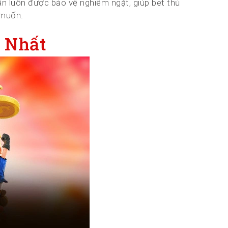
ân luôn được bảo vệ nghiêm ngặt, giúp bet thủ
 muốn.
 Nhất