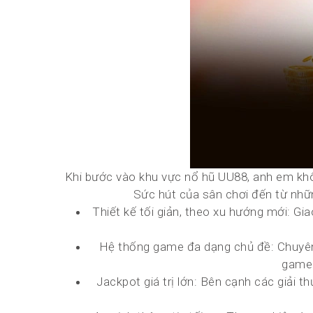
Khi bước vào khu vực nổ hũ UU88, anh em khôn
Sức hút của sân chơi đến từ những
Thiết kế tối giản, theo xu hướng mới: G
Hệ thống game đa dạng chủ đề: Chuyên 
game 
Jackpot giá trị lớn: Bên cạnh các giải 