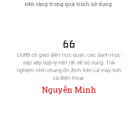
nền tảng trong quá trình sử dụng.
UU88 có giao diện trực quan, các danh mục
sắp xếp hợp lý nên rất dễ sử dụng. Trải
nghiệm nhìn chung ổn định trên cả máy tính
và điện thoại.
Nguyễn Minh