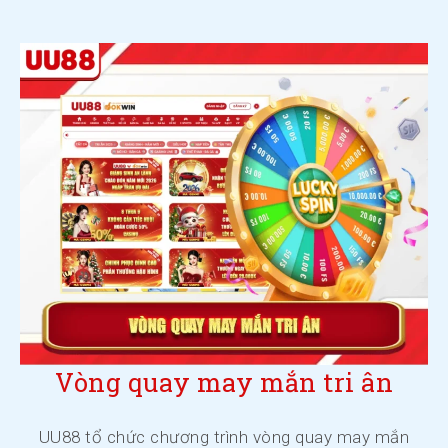
Vòng quay may mắn tri ân
UU88 tổ chức chương trình vòng quay may mắn