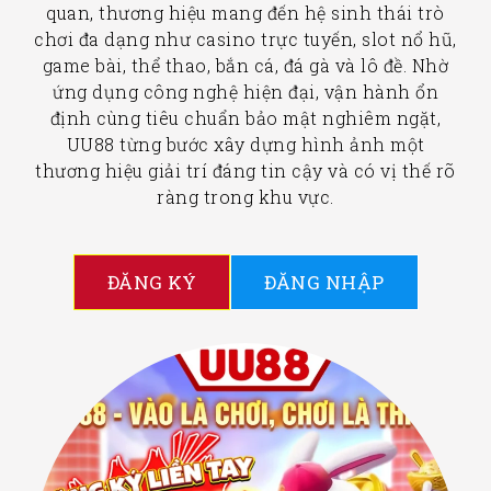
quan, thương hiệu mang đến hệ sinh thái trò
chơi đa dạng như casino trực tuyến, slot nổ hũ,
game bài, thể thao, bắn cá, đá gà và lô đề. Nhờ
ứng dụng công nghệ hiện đại, vận hành ổn
định cùng tiêu chuẩn bảo mật nghiêm ngặt,
UU88 từng bước xây dựng hình ảnh một
thương hiệu giải trí đáng tin cậy và có vị thế rõ
ràng trong khu vực.
ĐĂNG KÝ
ĐĂNG NHẬP