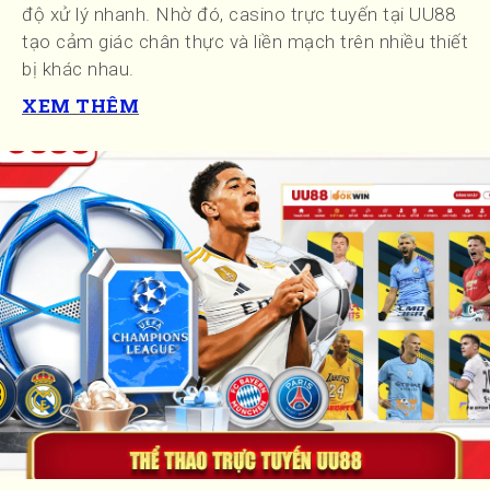
độ xử lý nhanh. Nhờ đó, casino trực tuyến tại UU88
tạo cảm giác chân thực và liền mạch trên nhiều thiết
bị khác nhau.
XEM THÊM