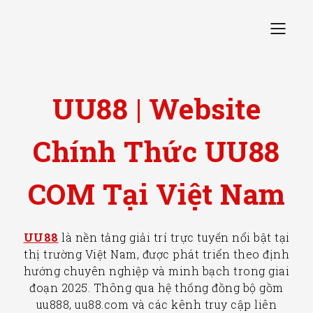
UU88 | Website
Chính Thức UU88
COM Tại Việt Nam
UU88
là nền tảng giải trí trực tuyến nổi bật tại
thị trường Việt Nam, được phát triển theo định
hướng chuyên nghiệp và minh bạch trong giai
đoạn 2025. Thông qua hệ thống đồng bộ gồm
uu888, uu88.com và các kênh truy cập liên