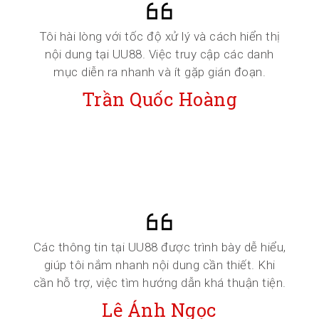
Tôi hài lòng với tốc độ xử lý và cách hiển thị
nội dung tại UU88. Việc truy cập các danh
mục diễn ra nhanh và ít gặp gián đoạn.
Trần Quốc Hoàng
Các thông tin tại UU88 được trình bày dễ hiểu,
giúp tôi nắm nhanh nội dung cần thiết. Khi
cần hỗ trợ, việc tìm hướng dẫn khá thuận tiện.
Lê Ánh Ngọc