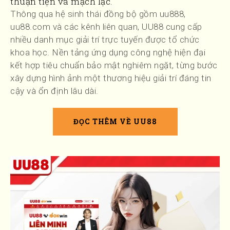
thuận tiện và mạch lạc.
Thông qua hệ sinh thái đồng bộ gồm uu888,
uu88.com và các kênh liên quan, UU88 cung cấp
nhiều danh mục giải trí trực tuyến được tổ chức
khoa học. Nền tảng ứng dụng công nghệ hiện đại
kết hợp tiêu chuẩn bảo mật nghiêm ngặt, từng bước
xây dựng hình ảnh một thương hiệu giải trí đáng tin
cậy và ổn định lâu dài.
ĐỌC THÊM VỀ UU88